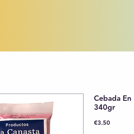
Cebada En 
340gr
Price
€3.50