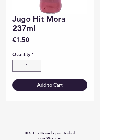
Jugo Hit Mora
237ml
Price
€1.50
Quantity
*
Add to Cart
© 2035 Creado por Trébol.
con
Wix.com