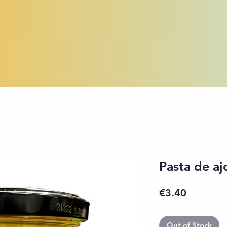
Pasta de a
Price
€3.40
Out of Stock