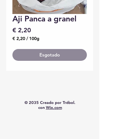
Aji Panca a granel
Preço
€ 2,20
€ 2,20
/
100g
€ 2,20
por
Esgotado
100
gramas
© 2035 Creado por Trébol.
con
Wix.com