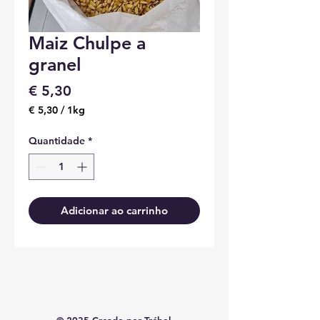
Maiz Chulpe a
granel
Preço
€ 5,30
€ 5,30
/
1kg
€ 5,30
por
Quantidade
*
1
quilograma
Adicionar ao carrinho