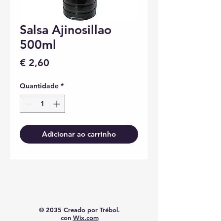
Salsa Ajinosillao
500ml
Preço
€ 2,60
Quantidade
*
Adicionar ao carrinho
© 2035 Creado por Trébol.
con
Wix.com