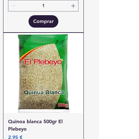
Comprar
Quinoa blanca 500gr El
Plebeyo
Precio
2,95 €