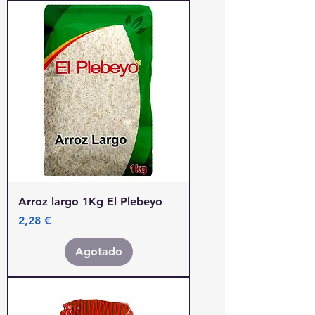
Arroz largo 1Kg El Plebeyo
Precio
2,28 €
Agotado