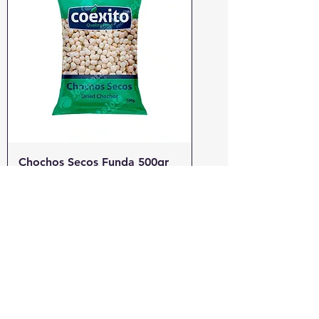
Chochos Secos Funda 500gr
Coexito
Precio
3,00 €
Agotado