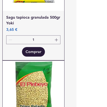
Sagu tapioca granulada 500gr
Yoki
Precio
3,65 €
Comprar