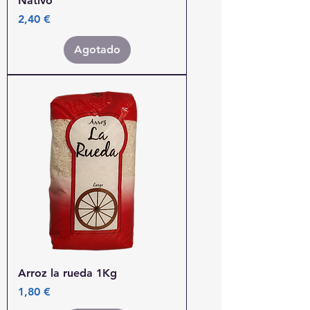
Nativo
Precio
2,40 €
Agotado
Arroz la rueda 1Kg
Precio
1,80 €