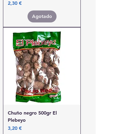
Precio
2,30 €
Agotado
Chuño negro 500gr El
Plebeyo
Precio
3,20 €