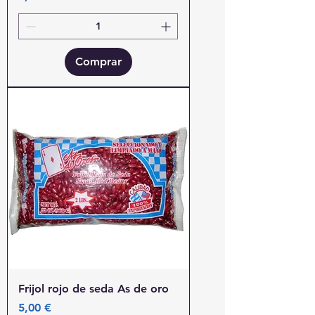
Comprar
Frijol rojo de seda As de oro
Precio
5,00 €