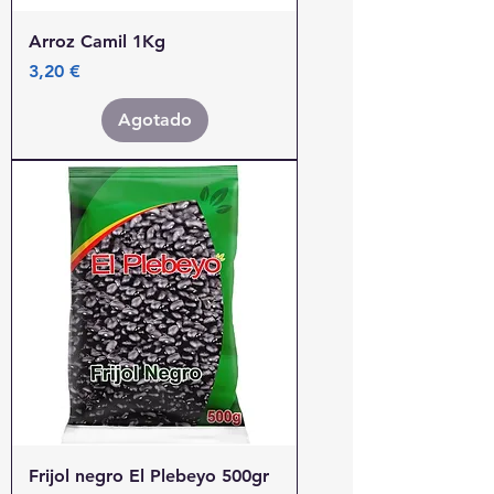
Arroz Camil 1Kg
Precio
3,20 €
Agotado
Frijol negro El Plebeyo 500gr