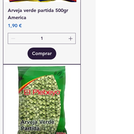
Arveja verde partida 500gr
America
Precio
1,90 €
Comprar