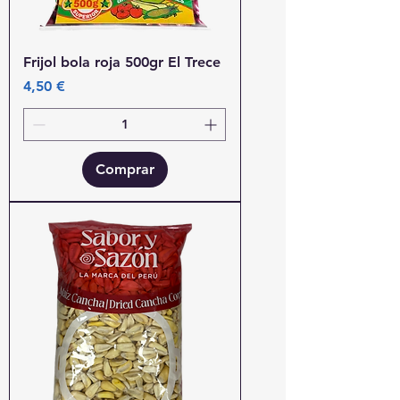
Frijol bola roja 500gr El Trece
Precio
4,50 €
Comprar