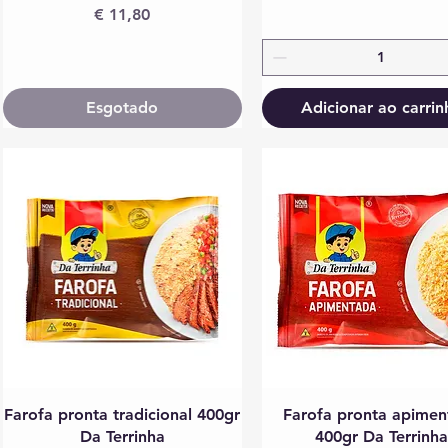
Preço
€ 11,80
Esgotado
Adicionar ao carrin
Visualização rápida
Visualização rápida
Farofa pronta tradicional 400gr
Farofa pronta apimen
Da Terrinha
400gr Da Terrinh