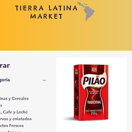
TIERRA LATINA
MARKET
trar
goria
inas y Cereales
s
, Cafe y Leche
rvas y enlatados
ctos Frescos