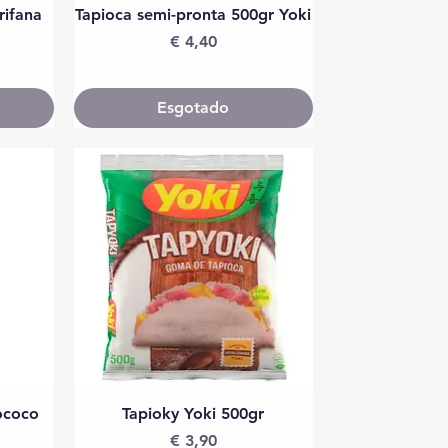
Visualização rápida
rifana
Tapioca semi-pronta 500gr Yoki
Preço
€ 4,40
Esgotado
Visualização rápida
ococo
Tapioky Yoki 500gr
Preço
€ 3,90