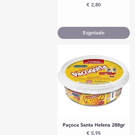
Preço
€ 2,80
Esgotado
Visualização rápida
Paçoca Santa Helena 288gr
Preço
€ 5,95