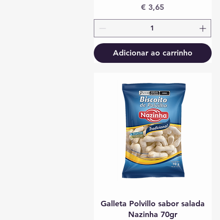
Preço
€ 3,65
Adicionar ao carrinho
Visualização rápida
Galleta Polvillo sabor salada
Nazinha 70gr