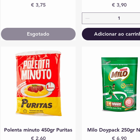
Preço
Preço
€ 3,75
€ 3,90
Esgotado
Adicionar ao carrin
Visualização rápida
Visualização rápida
Polenta minuto 450gr Puritas
Milo Doypack 250gr N
Preço
Preço
€ 2,60
€ 6,90