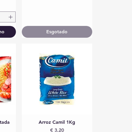
ho
Esgotado
Visualização rápida
tada
Arroz Camil 1Kg
a
Preço
€ 3,20