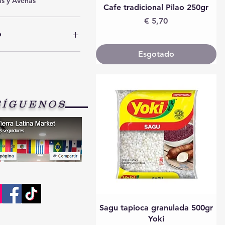
as y Avenas
Visualização rápida
Cafe tradicional Pilao 250gr
Preço
€ 5,70
o
Esgotado
€ 12
SÍGUENOS
Visualização rápida
Sagu tapioca granulada 500gr
Yoki