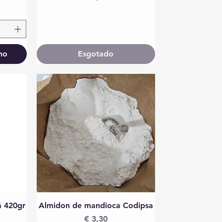
ho
Esgotado
Visualização rápida
 420gr
Almidon de mandioca Codipsa
Preço
€ 3,30