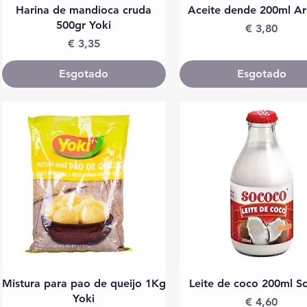
Visualização rápida
Visualização rápida
Harina de mandioca cruda
Aceite dende 200ml Ar
500gr Yoki
Preço
€ 3,80
Preço
€ 3,35
Esgotado
Esgotado
Visualização rápida
Visualização rápida
Mistura para pao de queijo 1Kg
Leite de coco 200ml S
Yoki
Preço
€ 4,60